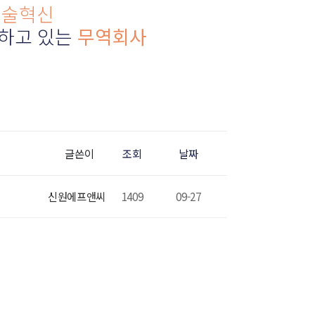
기술혁신
하고 있는
무역회사
글쓴이
조회
날짜
신원에프앤씨
1409
09-27