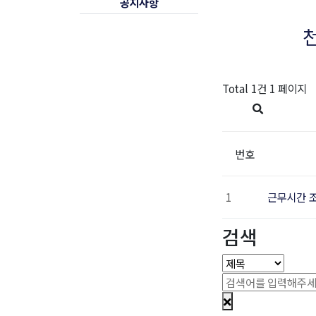
공지사항
앤씨
:
Total 1건
1 페이지
31-8091-
번호
n-
1
근무시간 
ver.com
검색